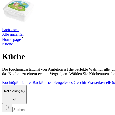
Brotdosen
Alle anzeigen
Home page
Küche
Küche
Die Küchenausstattung von Ambition ist die perfekte Wahl für alle, 
das Kochen zu einem echten Vergnügen. Wählen Sie Küchenutensilien,
Kochtöpfe
Pfannen
Backformen
ofengefestes Geschirr
Wasserkessel
Küc
Kollektion
(
0
)
(
)