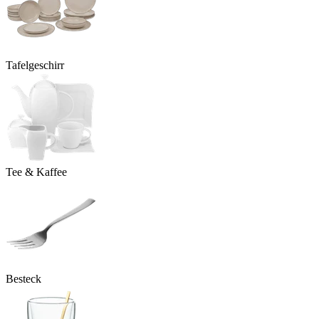
Tafelgeschirr
Tee & Kaffee
Besteck