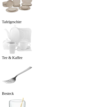
Tafelgeschirr
Tee & Kaffee
Besteck