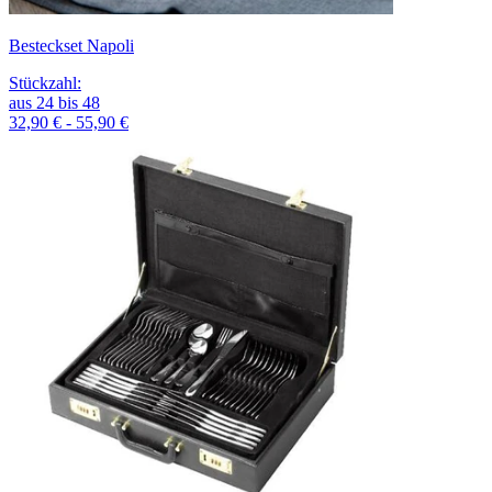
Besteckset Napoli
Stückzahl
:
aus
24
bis
48
32,90 € - 55,90 €