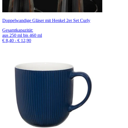
Doppelwandige Gläser mit Henkel 2er Set Curly
Gesamtkapazität
:
aus
250
ml
bis
460
ml
€ 8,40 - € 12,90