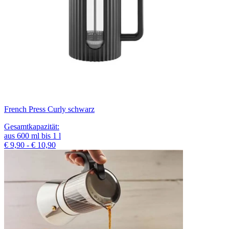
French Press Curly schwarz
Gesamtkapazität
:
aus
600
ml
bis
1
l
€ 9,90 - € 10,90