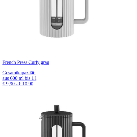
French Press Curly grau
Gesamtkapazität
:
aus
600
ml
bis
1
l
€ 9,90 - € 10,90